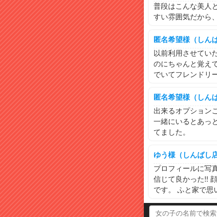
普段はこんな美人
すい雰囲気だから
匿名希望様（しん
以前利用させてい
のにちゃんと覚え
でいてフレンドリ
匿名希望様（しん
出来るオプション
一緒にいるとあっ
てました。
ゆう様（しんばし
プロフィールに写
信じて良かった!!
です。 ふと家で思