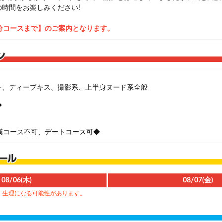
時間をお楽しみください!
分コースまで】のご案内となります。
キ、ディープキス、撮影系、上半身ヌード系全般
◆
漢コース不可、デートコース可◆
08/06(木)
08/07(金)
、生理になる可能性があります。