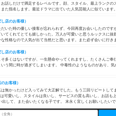
とお話しだけで満足するレベルです。顔、スタイル、最上ランクの
、また指名します。最近ドラマに出ていた人気芸能人に似ています
ばし店のお客様）
ただいた時の優しい接客が忘れられず、今回再度お会いしたのです
ていてくれてとても嬉しかった。万人が可愛いと思うルックスに抜
ーな性格なので人気が出て当然だと思います。また必ず会いに行き
ばし店のお客様）
こそ多くはないですが、一生懸命やってくれますし、たくさんご奉
という間に時が過ぎてしまいます。 中毒性のようなものがあり、気
店のお客様）
真は無かったけど入ってみて大正解でした。もう三回リピートしてま
 顔は可愛いし、スタイルは良いし、サービスの質も高いし、お話も
い出して、また会いたくなる子です。 末永く宜しくお願いしたい