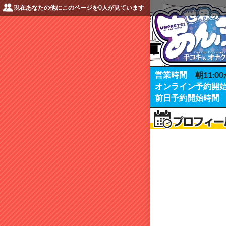
現在あなたの他にこのページを
0
人が見ています
営業時間
朝11:00
オンライン予約開
前日予約開始時間