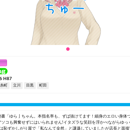
6 H87
糸町
立川
目黒
町田
秘書「ゆら亅ちゃん。本指名率も、ずば抜けてます！細身のエロい身体
アソコも興奮せずにはいられません!イタズラな笑顔を浮かべながらゆっ
本人は恥ずかしがり屋で「私なんて全然」と謙遜していましたが店長と面