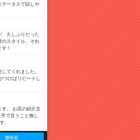
ステータスで話しや
。
が、久しぶりだった
群のスタイル、それ
ます！
仕してくれました。
がつけばリピートし
す。 お店の紹介文
上手で言うこと無し
です。
嬢検索