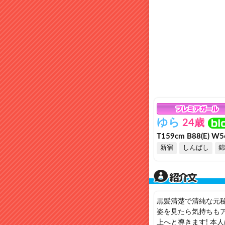
ゆら
24歳
T159cm B88(E) W5
新宿
しんばし
錦
黒髪清楚で清純な元
姿を見たら気持ちも
上へと導きます! 