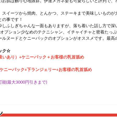
のお肌は触り心地抜群。伊達メガネ姿も可愛らしいと評判で、
、スイーツから焼肉、とんかつ、ステーキまで美味しいものが
との事です！
少しふしぎちゃんな一面もありますが、落ち着いた話し方で深
Gオプション少なめのテクニシャン、イチャイチャと密着たっ
ールヌードとケニーパックのオプションがオススメです。最高
ック☆
（吸いあり）+ケニーパック＋お客様の乳首舐め
+ケニーパック
+下ランジェリー
+
お客様の乳首舐め
能(最大3000円引きまで)