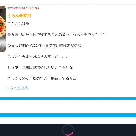
最近は前より頻繁に会いに来てくれたり前より長いコースを取ってくださる仲
限り🥰
2026/07/24 17:01:00
うらん🪷立川
7月は数年ぶりにお会いする方々も多くまたうらん氏を思い出してくれたことに
こんにちは🪷
8月ももっとたくさん出勤するからよろしくね💕
最近気づいたら床で寝てることの多い うらん氏でぷ(*´ω`*)
たくさん素敵な出会いがあるといいな！！
今日は17時から22時半まで立川降臨🦋🫧🦋🫧
よくお兄さん達から横顔を褒めて貰うことがあり載せてみたよ💕
鼻が綺麗と良く言われて鼻が高いうらん氏です🫰🏻笑笑
気づいたら１カ月ぶりの立川だ。。。
X @yuruinichijyo
もう少し立川出勤増やしたいところだな
https://x.com/yuruinichijyo
久しぶりの立川なのでご予約待ってる🫰🏻
» もっとみる
凍結しないようにゆる〜く日常やお礼、出勤情報を呟いてるよ🔮
https://tk-unpretei.com/sp/profile.php?id=1208
0️⃣1️⃣ @uran_unpri
最近暑すぎて飲み物の消費が多すぎる。。
https://h-sns.net/profile/@uran_unpri
さっき立川駅のきのくにやでちょっぴり高めの身体に良さそうなお茶を二本買
普段コンビニで見ないペットボトルのお茶
こっちではがっつりお礼を呟く🦋🫧
気になると買ってしまう性笑
Twitterにも載せたけど蒲田のイタリアンで食べたピザ。歓迎っていう中華料