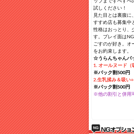
ップまですべすべ
試しください！
見た目とは裏腹に
すすめ店も募集中
性格はおっとり、
す。プレイ面はN
ごすのが好き。オ
をお約束します。
☆うらんちゃんパ
1. オールヌード
※パック割500円
2.生乳揉み＆吸い
※パック割500円
※他の割引と併用可