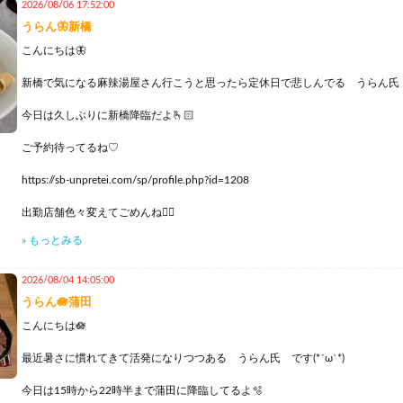
2026/08/06 17:52:00
うらん🦋新橋
こんにちは🦋
新橋で気になる麻辣湯屋さん行こうと思ったら定休日で悲しんでる うらん氏 です
今日は久しぶりに新橋降臨だよ🫰🏻
ご予約待ってるね♡
https://sb-unpretei.com/sp/profile.php?id=1208
出勤店舗色々変えてごめんね🙇‍♀️
» もっとみる
来週は蒲田はもちろん立川、日暮里もいこうと思う🌟
まだ何曜日とか詳しいことは決まってないけど、リクエストあったらコメント、
2026/08/04 14:05:00
うらん🪷蒲田
Xにも載せた通り最近麻辣湯ハマってる
画像の通り赤いスパイスが浮いてないので安定の0辛！あと全体的に白い🤍お
こんにちは🪷
湯といえば七宝と楊国福が有名だけどそれ以外のお店も試してみたい🫰🏻
最近暑さに慣れてきて活発になりつつある うらん氏 です(*´ω`*)
今日は15時から22時半まで蒲田に降臨してるよ🫧