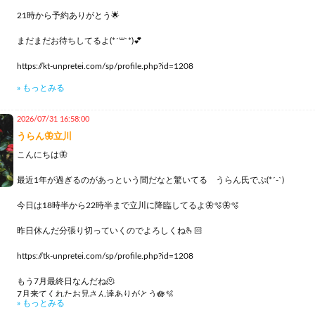
21時から予約ありがとう🌟
まだまだお待ちしてるよ(*´꒳`*)💕
https://kt-unpretei.com/sp/profile.php?id=1208
» もっとみる
今日は早く起きたので新宿と蒲田ぶらぶらしてた
もう既に一万歩歩いてる🤣
2026/07/31 16:58:00
うらん🦋立川
健康になるね笑笑
こんにちは🦋
何か買うわけじゃないけど街をぶらぶらするだけでも気分転換になる🦋
最近1年が過ぎるのがあっという間だなと驚いてる うらん氏でぷ(*´-`)
今日はいい気持ちで出勤できそうだよ🪷
今日は18時半から22時半まで立川に降臨してるよ🦋🫧🦋🫧
蒲田グランドゥオのレストラン街で食べた肉まぶし！！牛タンも肉厚でがっつ
よ✨✨
昨日休んだ分張り切っていくのでよろしくね🫰🏻
肉好きにはたまらない🥰
https://tk-unpretei.com/sp/profile.php?id=1208
もう7月最終日なんだね🫠
7月来てくれたお兄さん達ありがとう🪷🫧
» もっとみる