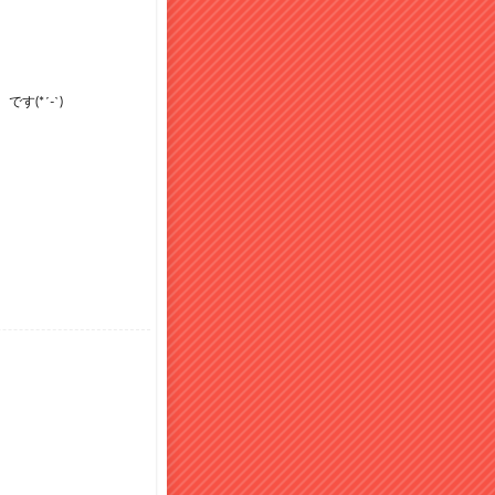
(*´-`)
DMお願いします🪷
餅と湯葉は必須かな！麻辣