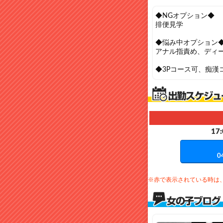
◆NGオプション◆
排便見学
◆悩み中オプション
アナル指責め、ディ
◆3Pコース可、痴漢
17:
0
※赤で表示されている時は