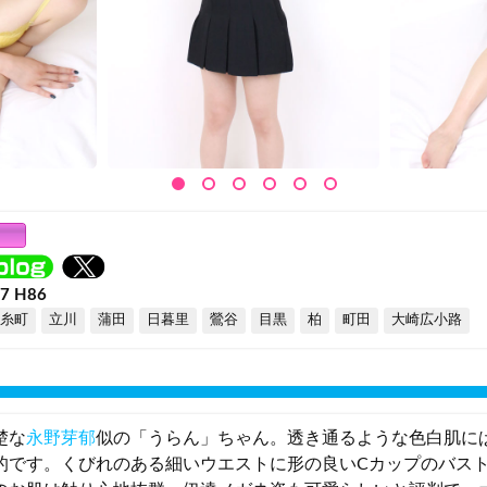
57 H86
糸町
立川
蒲田
日暮里
鶯谷
目黒
柏
町田
大崎広小路
楚な
永野芽郁
似の「うらん」ちゃん。透き通るような色白肌に
的です。くびれのある細いウエストに形の良いCカップのバス