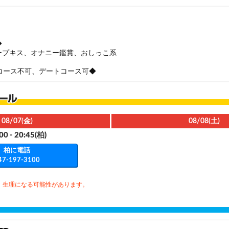
◆
ープキス、オナニー鑑賞、おしっこ系
コース不可、デートコース可◆
08/07(金)
08/08(土)
00 - 20:45
(柏)
柏に電話
47-197-3100
、生理になる可能性があります。